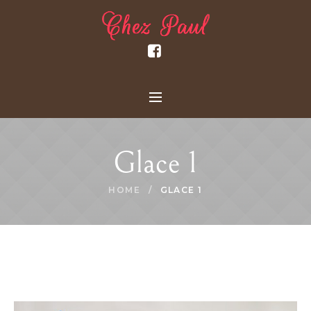
Glace 1
HOME
/
GLACE 1